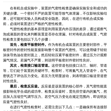
在有机合成实验中，装置的气密性检查是确保实验安全和成功的
关键步骤。一个密封不严的装置可能导致气体泄漏，不仅影响实验结
果，还可能对实验人员构成安全隐患。因此，在进行有机合成实验
前，必须对装置进行严格的气密性检查。
气密性检查的基本原理是利用装置内外压强的差异，通过观察气
泡或液面的变化来判断装置是否存在泄漏。针对有机合成装置，气密
性检查主要包括以下几个步骤：
首先，检查平板密封件。
作为有机合成装置的主要密封部件，平
板密封件的密封性能直接影响整个装置的气密性。可以使用镊子轻轻
涂抹导热油在密封面上，然后轻轻压紧平板密封件，通过压力计观察
漏气情况。若漏气不严重，则说明平板密封件密封性良好。
其次，检查接口输送管道。
这些管道包括接口法兰、轴封、管道
等，它们处于装置的关键环节。检查时，可将氮气充入管道中，在气
密状态下评估压力变化。若压力无明显波动，则表明接口输送管道密
封性优良。
最后，检查反应釜。
反应釜是该装置的核心部件，其气密性能直
接影响化学合成的成功率。检查反应釜时，需先排空釜内的氮气，然
后加入压缩空气调节压力。若空气压力变化在规定范围内，即说明反
应釜气密性良好。
在进行气密性检查时，还需注意以下几点：一是确保所有连接部